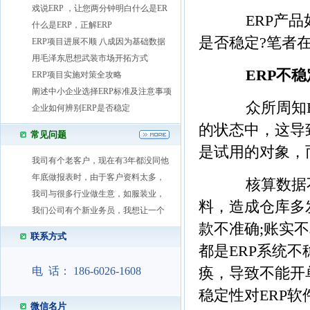
戏说ERP ，让您两分钟明白什么是ER
ERP产品如
什么是ERP，正解ERP
是否稳定?笔者
ERP项目进展不顺 八成因为基础数据
用毛泽东思想武装市场开拓方式
ERP不稳
ERP项目实施对策全攻略
阐述中小企业选择ERP标准及注意事项
众所周知ER
企业如何辨别ERP是否稳定
的状态中，这导
常见问题
是试用的对象，
我司有个老客户，现在有3年都没同他
年底做报表时，由于客户资料太多，
核算数据不
我司与很多行业做生意，如服装业，
料，造成仓库多
我们公司有个新业务员，我想让一个
款不准确;账实
联系方式
都是ERP系统
电 话： 186-6026-1608
痪，导致不能开
稳定性对ERP
微信名片