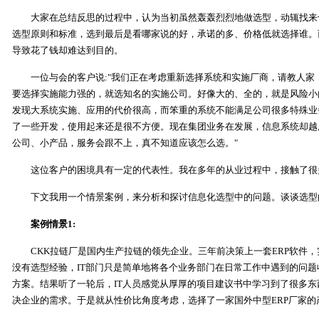
大家在总结反思的过程中，认为当初虽然轰轰烈烈地做选型，动辄找来
选型原则和标准，选到最后是看哪家说的好，承诺的多、价格低就选择谁。
导致花了钱却难达到目的。
一位与会的客户说:"我们正在考虑重新选择系统和实施厂商，请教人家，都说
要选择实施能力强的，就选知名的实施公司。好像大的、全的，就是风险小
发现大系统实施、应用的代价很高，而笨重的系统不能满足公司很多特殊业
了一些开发，使用起来还是很不方便。现在集团业务在发展，信息系统却越
公司、小产品，服务会跟不上，真不知道应该怎么选。"
这位客户的困境具有一定的代表性。我在多年的从业过程中，接触了很
下文我用一个情景案例，来分析和探讨信息化选型中的问题。谈谈选型
案例情景1:
CKK拉链厂是国内生产拉链的领先企业。三年前决策上一套ERP软件，
没有选型经验，IT部门只是简单地将各个业务部门在日常工作中遇到的问题
方案。结果听了一轮后，IT人员感觉从厚厚的项目建议书中学习到了很多
决企业的需求。于是就从性价比角度考虑，选择了一家国外中型ERP厂家的