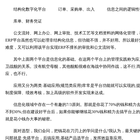
结构化数字化平台 订单、采购单、出入 信息之间的逻辑性
库单、财务凭证
公文流转、网上办公、网上审批、技术工艺等文档资料的网络化管理，称
ERP平台虽然也可以处理非结构化信息，但功能不强，并不好用。所以最好
难度，又可以利用该平台实现ERP不擅长的审批和公文流转等。
其中上面两个平台是信息化的基础。在这两个平台上的管理实践称为应
卫战舰的关系。没有航空母舰，其他舰船很难在海战中协同作战，这不行;
应，也不行。
应用又分为两类:基础应用(规范类应用)常常是平台功能就可以实现的;
制度保障、绩效考核，加上高级的软件开发实现来达成。
信息化领域中存在一个有趣的7/3原则。那就是你花了70%的钱和精力
不到30%;但在建设好平台后，如果你能够继续花30%钱和精力去搞平台上
就是花小钱办大事的秘密。
面对选型，我们会问，把钱花在刀刃上的学问是什么?我认为，最关键的
问那就是:先搭平台，后搞应用;基础产品选平台，发挥效益靠应用。