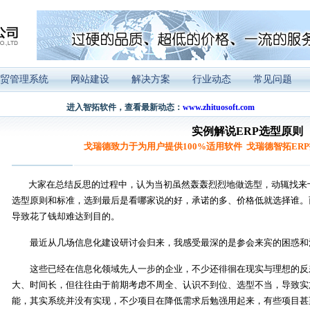
贸管理系统
网站建设
解决方案
行业动态
常见问题
进入智拓软件，查看最新动态：
www.zhituosoft.com
实例解说ERP选型原则
戈瑞德致力于为用户提供100%适用软件 戈瑞德智拓ER
大家在总结反思的过程中，认为当初虽然轰轰烈烈地做选型，动辄找来
选型原则和标准，选到最后是看哪家说的好，承诺的多、价格低就选择谁。
导致花了钱却难达到目的。
最近从几场信息化建设研讨会归来，我感受最深的是参会来宾的困惑和
这些已经在信息化领域先人一步的企业，不少还徘徊在现实与理想的反
大、时间长，但往往由于前期考虑不周全、认识不到位、选型不当，导致实
能，其实系统并没有实现，不少项目在降低需求后勉强用起来，有些项目甚