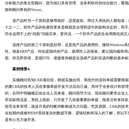
分析能力的复合型顾问，因为他们具有管理、业务和软件的综合能力，重视
能和顾问售前的Vision。
选产品时另一个原则是够用就好，适度超前。用过大系统的人都知道，
十之一二。软件产品的拓展性更多是根据其合理和适中的架构决定的，而不
些永远用不上的"鸡肋"功能买单。更何况，一个软件产品的生命周期也就五
选择产品的第三个原则是好用，这是指产品的易用性。微软Windows
性。很多ERP产品，特别是国外的产品，易用性上还很差。要让国内最终
面、所见即所得、直观打印、便捷查询都是在选择产品时应该判断的基本标
案例情景4:
实施顾问告知CKK项目组，根据实施合同，系统中的流转单据需要根据
的要CKK的技术人员在掌握单据开发方法后自己做。而对于业务统计和管
的，合同中明确规定由企业人员来做，顾问指导方法。现在顾问要求企业人
而实际情况是，系统上线前，只开发了几张最重要的单据，报表没有来得及
指导业务管理，就连月底的结帐对帐都成为大问题。究其原因，CKK的技
在短期内很难对ERP系统复杂的数据字典、逻辑结构有深入的了解，所以
是有心无力做开发。