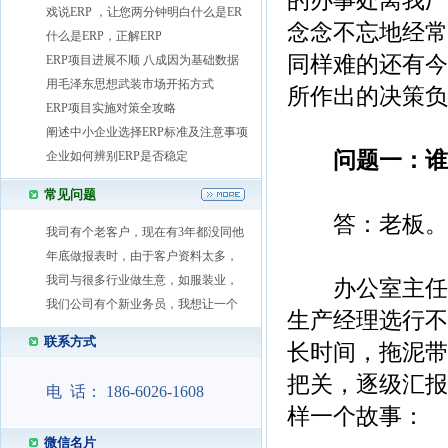
的办事处离我厂
戏说ERP ，让您两分钟明白什么是ER
念念不忘地经常
什么是ERP，正解ERP
同样难的还有今
ERP项目进展不顺 八成因为基础数据
用毛泽东思想武装市场开拓方式
所作出的决策负
ERP项目实施对策全攻略
阐述中小企业选择ERP标准及注意事项
问题一：谁
企业如何辨别ERP是否稳定
常见问题
答：老板。
我司有个老客户，现在有3年都没同他
年底做报表时，由于客户资料太多，
我司与很多行业做生意，如服装业，
办公室主任选
我们公司有个新业务员，我想让一个
生产经理选行不
联系方式
长时间，拖泥带
把关，逐级汇报
电 话： 186-6026-1608
样一个故事：
微信名片