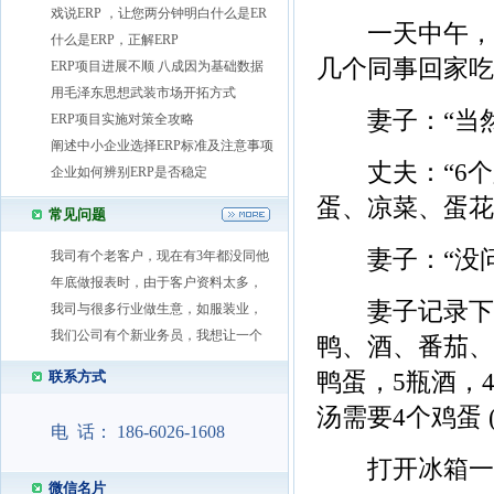
戏说ERP ，让您两分钟明白什么是ER
一天中午，丈
什么是ERP，正解ERP
几个同事回家吃饭
ERP项目进展不顺 八成因为基础数据
用毛泽东思想武装市场开拓方式
妻子：“当然
ERP项目实施对策全攻略
阐述中小企业选择ERP标准及注意事项
丈夫：“6个
企业如何辨别ERP是否稳定
蛋、凉菜、蛋花
常见问题
妻子：“没问题
我司有个老客户，现在有3年都没同他
年底做报表时，由于客户资料太多，
妻子记录下需
我司与很多行业做生意，如服装业，
我们公司有个新业务员，我想让一个
鸭、酒、番茄、
鸭蛋，5瓶酒，4
联系方式
汤需要4个鸡蛋 
电 话： 186-6026-1608
打开冰箱一看
微信名片