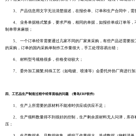
3、 产品信息用文字无法清楚描述，在报价单、订单和生产合同中，
4、 业务单据格式繁多，要求严格，相同的单据，如报价单或订单等
制单带来麻烦；
5、 一个订单经常需要通过几家不同的厂家来采购，有些产品还需要
的采购，订单的国内采购单制作工作量很大，手工处理容易出错；
6、 材料型号规格很多，价格变动较大；
7、 委外加工频繁,特殊工艺（如电镀、喷漆等）会委托外协厂商进行加
(青岛工艺品ERP软件，青岛ERP软件，青岛工艺品管理软件)
四、工艺品生产制造过程中经常面临的问题 (青岛ERP软件)
1、 生产上所需要的原材料不能准时供应或供应不足；
2、 生产领料数量得不到很好的控制，生产剩余原材料无人问津，库
压；
3、 生产数据多，且数据收集、维护工作量很大，造成数据（物料清